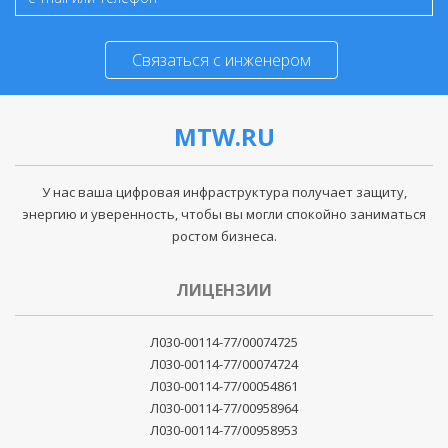
Связаться с инженером
MTW.RU
У нас ваша цифровая инфраструктура получает защиту,
энергию и уверенность, чтобы вы могли спокойно заниматься
ростом бизнеса.
ЛИЦЕНЗИИ
Л030-00114-77/00074725
Л030-00114-77/00074724
Л030-00114-77/00054861
Л030-00114-77/00958964
Л030-00114-77/00958953