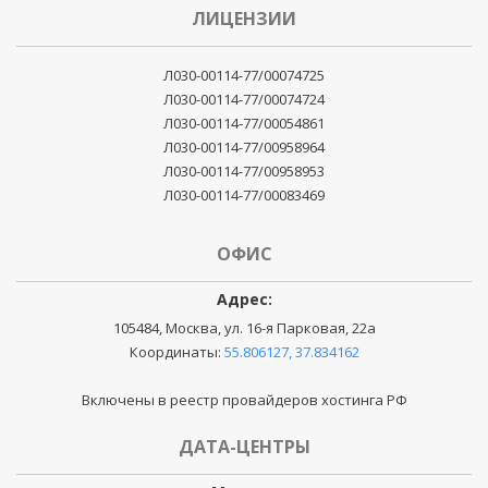
ЛИЦЕНЗИИ
Л030-00114-77/00074725
Л030-00114-77/00074724
Л030-00114-77/00054861
Л030-00114-77/00958964
Л030-00114-77/00958953
Л030-00114-77/00083469
ОФИС
Адрес:
105484, Москва, ул. 16-я Парковая, 22а
Координаты:
55.806127, 37.834162
Включены в реестр провайдеров хостинга РФ
ДАТА-ЦЕНТРЫ