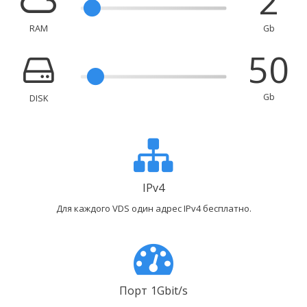
2
RAM
Gb
50
Gb
DISK
IPv4
Для каждого VDS один адрес IPv4 бесплатно.
Порт 1Gbit/s