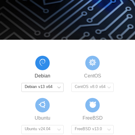
Debian
CentOS
Ubuntu
FreeBSD