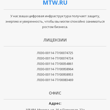
MTW.RU
У нас ваша цифровая инфраструктура получает защиту,
энергию и уверенность, чтобы вы могли спокойно заниматься
ростом бизнеса.
ЛИЦЕНЗИИ
Л030-00114-77/00074725
Л030-00114-77/00074724
Л030-00114-77/00054861
Л030-00114-77/00958964
Л030-00114-77/00958953
Л030-00114-77/00083469
ОФИС
Адрес:
105484, Москва, ул. 16-я Парковая, 22а