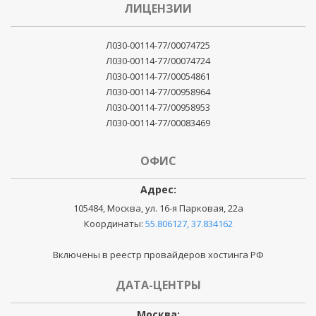
ЛИЦЕНЗИИ
Л030-00114-77/00074725
Л030-00114-77/00074724
Л030-00114-77/00054861
Л030-00114-77/00958964
Л030-00114-77/00958953
Л030-00114-77/00083469
ОФИС
Адрес:
105484, Москва, ул. 16-я Парковая, 22а
Координаты:
55.806127, 37.834162
Включены в реестр провайдеров хостинга РФ
ДАТА-ЦЕНТРЫ
Москва: